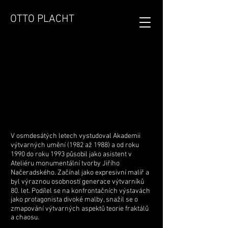
OTTO PLACHT
V osmdesátých letech vystudoval Akademii
výtvarných umění (1982 až 1988) a od roku
1990 do roku 1993 působil jako asistent v
Ateliéru monumentální tvorby Jiřího
Načeradského. Začínal jako expresivní malíř a
byl výraznou osobností generace výtvarníků
80. let. Podílel se na konfrontačních výstavách
jako protagonista divoké malby, snažil se o
zmapování výtvarných aspektů teorie fraktálů
a chaosu.