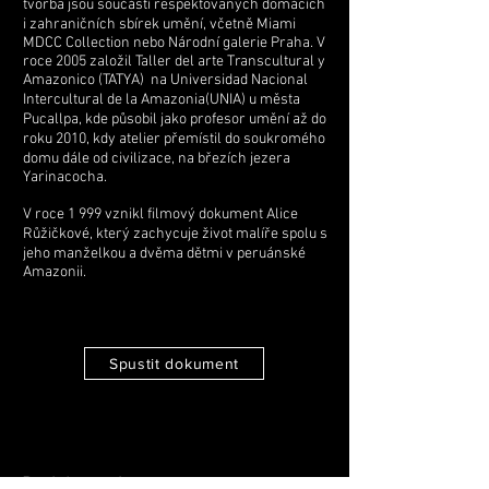
tvorba jsou součástí respektovaných domácích
i zahraničních sbírek umění, včetně Miami
MDCC Collection nebo Národní galerie Praha. V
roce 2005 založil Taller del arte Transcultural y
Amazonico (TATYA) na Universidad Nacional
Intercultural de la Amazonia(UNIA) u města
Pucallpa, kde působil jako profesor umění až do
roku 2010, kdy atelier přemístil do soukromého
domu dále od civilizace, na březích jezera
Yarinacocha.​​​​​
​V roce 1 999 vznikl filmový dokument Alice
Růžičkové, který zachycuje život malíře spolu s
jeho manželkou a dvěma dětmi v peruánské
Amazonii.
Spustit dokument
Projekty a vize