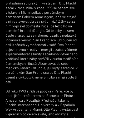
S vlastními autorskými výstavami Otto Placht
začal v roce 1984. V roce 1993 se během své
výstavy v Miami setkal s peruánským
šamanem Pablem Amaringem, jenž ve stejné
síni vystavoval obrazy svých vizí. Záhy se za
ním vypravil do města Pucallpa ležícího na
samotné hranici džungle. Od té doby se sem
často vracel, až se nakonec usadil v nedaleké
indiánské vesnici San Francisco. Odloučen od
civilizačních vymožeností v sobě Otto Placht
objevil novou kreativní energii a začal vědomě
experimentovat s limity západního výtvarného
vzdělání, které záhy rozšířil v duchu tradičních
šamanských rituálů. Absorboval do sebe
magickou energii džungle, její mýty a tradice. V
peruánském San Franciscu se Otto Placht
oženil s dívkou z kmene Shipibo a mají spolu tři
děti.
Od roku 1993 střídavě pobývá v Peru, kde byl
hostujícím profesorem na Escuela de Pintura
Amazonica v Pucallpě. Přednášel také na
Florida International University a v Española
Way Art Center v Miami. Otto Placht vystavoval
v galeriích po celém světě, jeho obrazy a