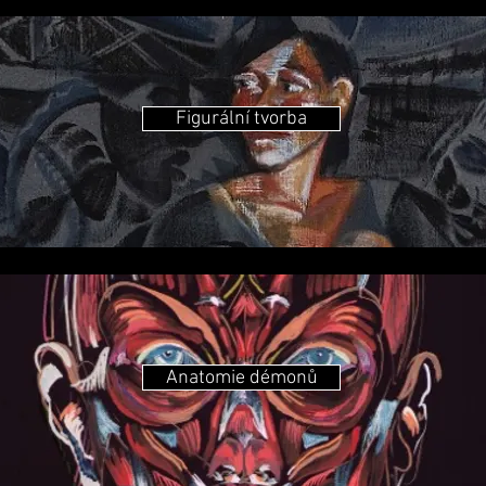
Figurální tvorba
Anatomie démonů